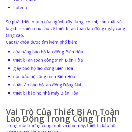
BẢO HỘ HÔ HẤP
Loteco
KHẨU TRANG
Sự phát triển mạnh của ngành xây dựng, cơ khí, sản xuất và
logistics khiến nhu cầu về thiết bị an toàn lao động ngày càng
tăng cao.
MẶT NẠ PHÒNG ĐỘC - BỤI
Các từ khóa được tìm kiếm phổ biến:
cửa hàng bảo hộ lao động Biên Hòa
thiết bị an toàn công trình Biên Hòa
giày bảo hộ lao động Biên Hòa
nón bảo hộ công trình Biên Hòa
quần áo bảo hộ lao động Đồng Nai
BẢO HỘ TAY
thiết bị bảo hộ nhà máy Biên Hòa
GĂNG TAY Y TẾ-HÓA CHẤT
Vai Trò Của Thiết Bị An Toàn
Lao Động Trong Công Trình
GĂNG TAY SỢI-PHỦ PU
Trong môi trường công trình và nhà máy, thiết bị bảo hộ