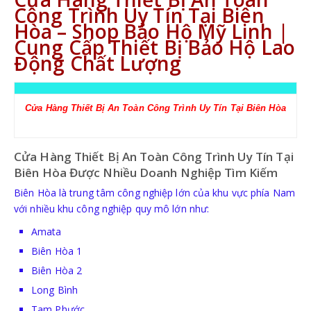
Công Trình Uy Tín Tại Biên
KÍNH BẢO HỘ
Hòa – Shop Bảo Hộ Mỹ Linh |
Cung Cấp Thiết Bị Bảo Hộ Lao
MẶT NẠ BẢO HỘ
Động Chất Lượng
Cửa Hàng Thiết Bị An Toàn Công Trình Uy Tín Tại Biên Hòa
TRANG PHỤC BẢO HỘ
Cửa Hàng Thiết Bị An Toàn Công Trình Uy Tín Tại
QUẦN ÁO BẢO VỆ LAO ĐỘNG
Biên Hòa Được Nhiều Doanh Nghiệp Tìm Kiếm
Biên Hòa
là trung tâm công nghiệp lớn của khu vực phía Nam
QUẦN ÁO BẢO VỆ LAO ĐỘNG PHÒNG SẠCH
với nhiều khu công nghiệp quy mô lớn như:
Amata
Biên Hòa 1
Biên Hòa 2
Long Bình
Tam Phước