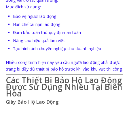
đóng vai trò rất quan trọng.
GĂNG TAY HÀN-CÁCH NHIỆT
Mục đích sử dụng:
Bảo vệ người lao động
Hạn chế tai nạn lao động
Đảm bảo tuân thủ quy định an toàn
BẢO HỘ TAI
Nâng cao hiệu quả làm việc
Tạo hình ảnh chuyên nghiệp cho doanh nghiệp
NÚT TAI CHỐNG ỒN
Nhiều công trình hiện nay yêu cầu người lao động phải được
CHỤP TAI CHỐNG ỒN
trang bị đầy đủ thiết bị bảo hộ trước khi vào khu vực thi công.
Các Thiết Bị Bảo Hộ Lao Động
Được Sử Dụng Nhiều Tại Biên
Hòa
Giày Bảo Hộ Lao Động
PCCC