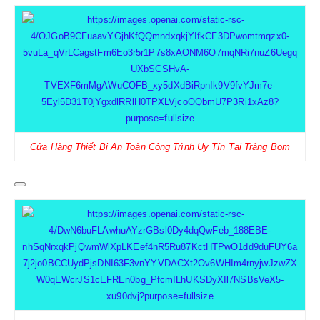
BÌNH PHÒNG CHÁY CHỮA CHÁY
DỤNG CỤ PHÒNG CHÁY CHỮA CHÁY
Cửa Hàng Thiết Bị An Toàn Công Trình Uy Tín Tại Trảng Bom
TB CHỐNG RƠI NGÃ
DÂY ĐAI AN TOÀN
DÂY ĐAI CỨU SINH VÀ PHỤ KIỆN