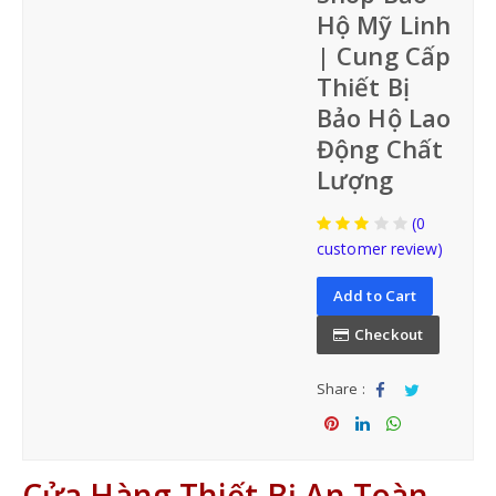
Hộ Mỹ Linh
| Cung Cấp
Thiết Bị
BẢO HỘ ĐẦU
Bảo Hộ Lao
Động Chất
NÓN BẢO HỘ VIỆT NAM
Lượng
NÓN BẢO HỘ NHẬP KHẨU
(0
customer review)
Add to Cart
Checkout
Share :
BẢO HỘ MẶT-MẮT
Sha
Tw
re
eet
Sha
Sha
Sha
MẶT NẠ-KÍNH HÀN
re
re
re
Cửa Hàng Thiết Bị An Toàn