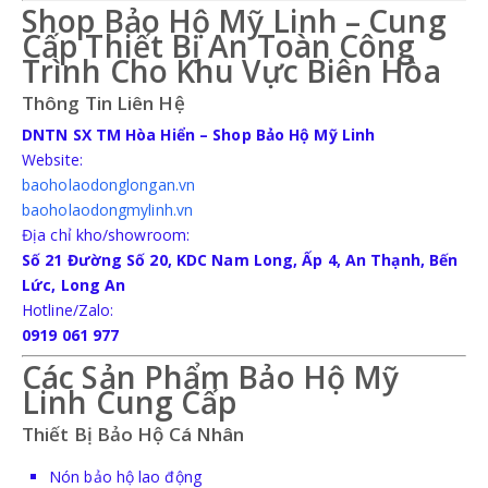
Shop Bảo Hộ Mỹ Linh – Cung
Cấp Thiết Bị An Toàn Công
Trình Cho Khu Vực Biên Hòa
Thông Tin Liên Hệ
DNTN SX TM Hòa Hiển – Shop Bảo Hộ Mỹ Linh
Website:
baoholaodonglongan.vn
baoholaodongmylinh.vn
Địa chỉ kho/showroom:
Số 21 Đường Số 20, KDC Nam Long, Ấp 4, An Thạnh, Bến
Lức, Long An
Hotline/Zalo:
0919 061 977
Các Sản Phẩm Bảo Hộ Mỹ
Linh Cung Cấp
Thiết Bị Bảo Hộ Cá Nhân
Nón bảo hộ lao động