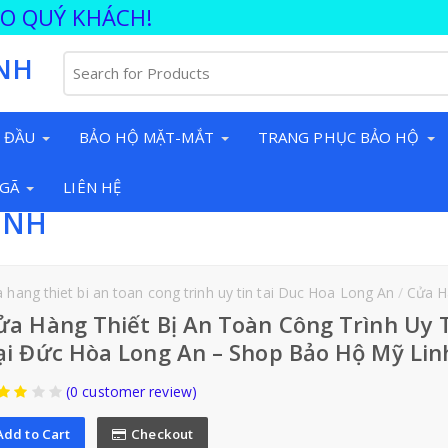
ÀO QUÝ KHÁCH!
NH
 ĐẦU
BẢO HỘ MẶT-MẮT
TRANG PHỤC BẢO HỘ
NGÃ
LIÊN HỆ
INH
 hang thiet bi an toan cong trinh uy tin tai Duc Hoa Long An
Cửa Hàng Thiết Bị An Toàn Công Tr
ửa Hàng Thiết Bị An Toàn Công Trình Uy 
ại Đức Hòa Long An – Shop Bảo Hộ Mỹ Lin
(0 customer review)
Add to Cart
Checkout