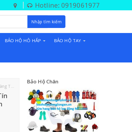
Hotline: 0919061977
Nhập tìm kiếm
BẢO HỘ HÔ HẤP
BẢO HỘ TAY
Bảo Hộ Chân
ình Uy Tín Tại Đức Hòa Long An
Tín
h