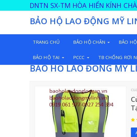
DNTN SX-TM HÒA HIỂN KÍNH CH
BẢO HỘ LAO ĐỘNG MỸ LI
TRANG CHỦ
BẢO HỘ CHÂN
BẢO HỘ
BẢO HỘ TAI
PCCC
TB CHỐNG RƠI 
BẢO HỘ LAO ĐỘNG MỸ L
cua
C
T