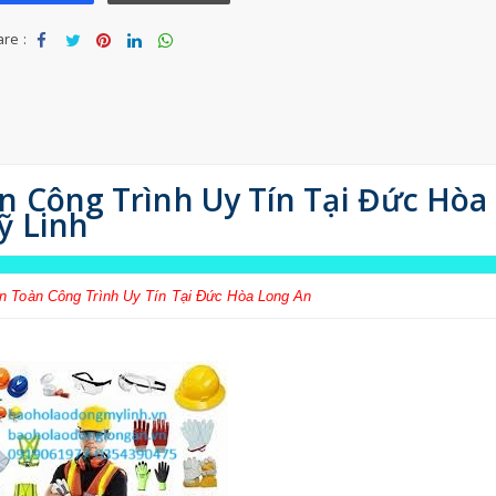
re :
Sha
Tw
Sha
Sha
Sha
re
eet
re
re
re
n Công Trình Uy Tín Tại Đức Hòa
ỹ Linh
An Toàn Công Trình Uy Tín Tại Đức Hòa Long An