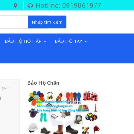
Hotline: 0919061977
Nhập tìm kiếm
BẢO HỘ HÔ HẤP
BẢO HỘ TAY
Bảo Hộ Chân
nh hang
Đồ Bảo Hộ Lao Động Biên Hòa Giá Rẻ
h