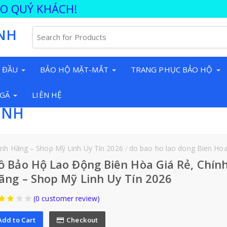
ÀO QUÝ KHÁCH!
NH
 ĐẦU
BẢO HỘ MẶT-MẮT
TRANG PHỤC BẢO HỘ
NGÃ
LIÊN HỆ
INH
ính Hãng – Shop Mỹ Linh Uy Tín 2026
do bao ho lao dong Bien Hoa gia re chi
ồ Bảo Hộ Lao Động Biên Hòa Giá Rẻ, Chín
ãng – Shop Mỹ Linh Uy Tín 2026
(0 customer review)
Add to Cart
Checkout