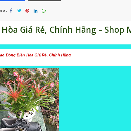
re :
Sha
Tw
Sha
Sha
Sha
re
eet
re
re
re
 Hòa Giá Rẻ, Chính Hãng – Shop 
ao Động Biên Hòa Giá Rẻ, Chính Hãng