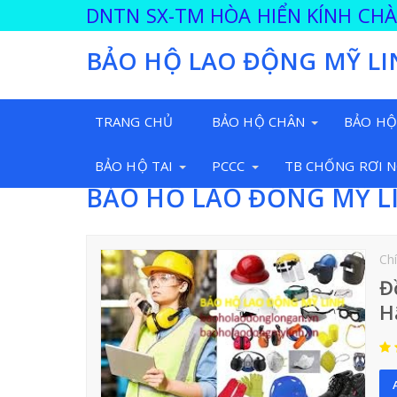
DNTN SX-TM HÒA HIỂN KÍNH CH
BẢO HỘ LAO ĐỘNG MỸ LI
TRANG CHỦ
BẢO HỘ CHÂN
BẢO HỘ
BẢO HỘ TAI
PCCC
TB CHỐNG RƠI 
BẢO HỘ LAO ĐỘNG MỸ L
Ch
Đ
H