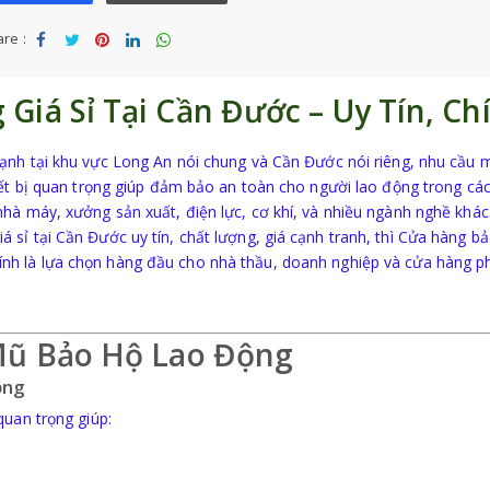
re :
Sha
Tw
Sha
Sha
Sha
re
eet
re
re
re
Giá Sỉ Tại
Cần Đước
– Uy Tín, Ch
ạnh tại khu vực
Long An
nói chung và Cần Đước nói riêng, nhu cầu
iết bị quan trọng giúp đảm bảo an toàn cho người lao động trong cá
hà máy, xưởng sản xuất, điện lực, cơ khí, và nhiều ngành nghề khác
sỉ tại Cần Đước uy tín, chất lượng, giá cạnh tranh, thì Cửa hàng bả
ính là lựa chọn hàng đầu cho nhà thầu, doanh nghiệp và cửa hàng p
Mũ Bảo Hộ Lao Động
ộng
quan trọng giúp: