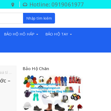
Hotline: 0919061977
Nhập tìm kiếm
BẢO HỘ HÔ HẤP
BẢO HỘ TAY
Bảo Hộ Chân
ần Đước
ớc –