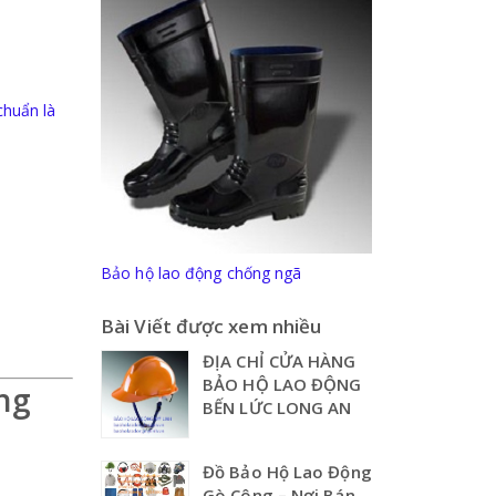
chuẩn là
Bảo hộ lao động chống ngã
Bài Viết được xem nhiều
ĐỊA CHỈ CỬA HÀNG
BẢO HỘ LAO ĐỘNG
ng
BẾN LỨC LONG AN
Đồ Bảo Hộ Lao Động
Gò Công – Nơi Bán