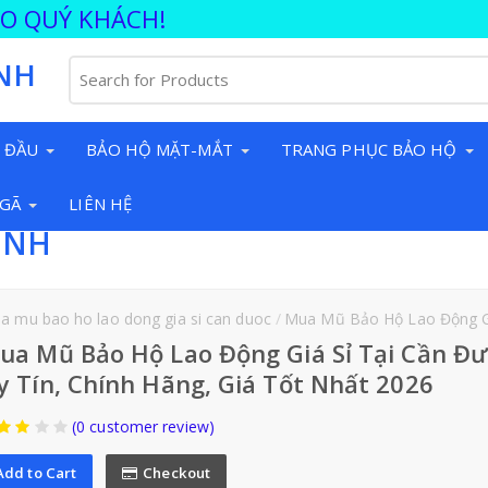
ÀO QUÝ KHÁCH!
NH
 ĐẦU
BẢO HỘ MẶT-MẮT
TRANG PHỤC BẢO HỘ
NGÃ
LIÊN HỆ
INH
a mu bao ho lao dong gia si can duoc
Mua Mũ Bảo Hộ Lao Động Giá Sỉ Tại C
ua Mũ Bảo Hộ Lao Động Giá Sỉ Tại Cần Đư
y Tín, Chính Hãng, Giá Tốt Nhất 2026
(0 customer review)
Add to Cart
Checkout