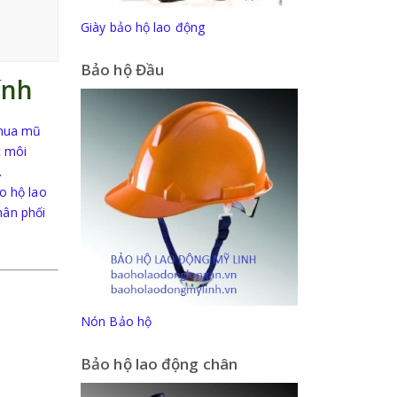
Giày bảo hộ lao động
Bảo hộ Đầu
ính
 mua mũ
c môi
.
o hộ lao
hân phối
Nón Bảo hộ
Bảo hộ lao động chân