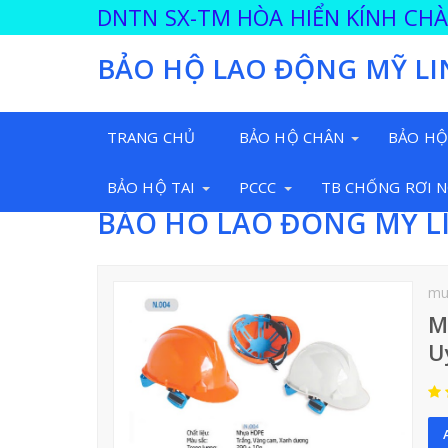
DNTN SX-TM HÒA HIỂN KÍNH CH
BẢO HỘ LAO ĐỘNG MỸ LI
TRANG CHỦ
BẢO HỘ CHÂN
BẢO HỘ
BẢO HỘ TAI
PCCC
TB CHỐNG RƠI 
BẢO HỘ LAO ĐỘNG MỸ L
mu
M
U