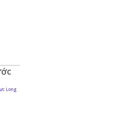
ước
vực Long