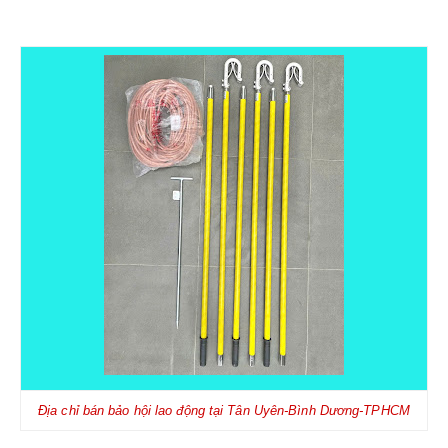
Địa chỉ bán bảo hội lao động tại Tân Uyên-Bình Dương-TPHCM