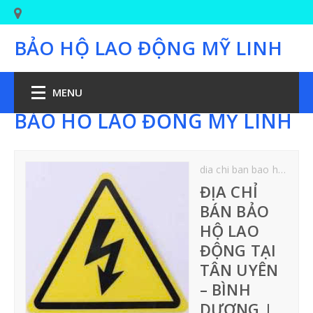
BẢO HỘ LAO ĐỘNG MỸ LINH
MENU
BẢO HỘ LAO ĐỘNG MỸ LINH
TRANG CHỦ
dia chi ban bao ho lao dong tai Tan Uyen Binh Duong
BẢO HỘ CHÂN
ĐỊA CHỈ
BÁN BẢO
GIÀY BẢO HỘ LAO ĐỘNG
HỘ LAO
ĐỘNG TẠI
GIÀY BẢO HỘ JOGGER
TÂN UYÊN
– BÌNH
GIÀY PHÒNG SẠCH-Y TẾ
DƯƠNG |