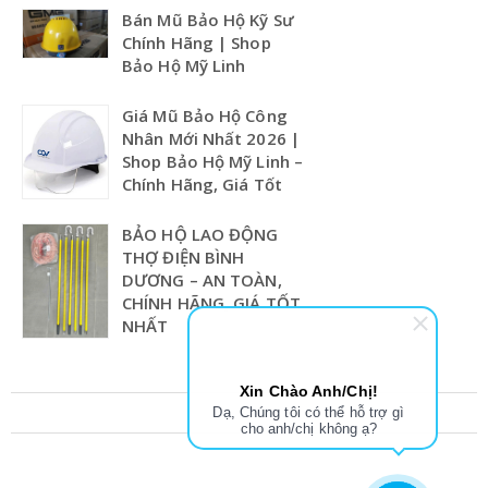
Bán Mũ Bảo Hộ Kỹ Sư
Chính Hãng | Shop
Bảo Hộ Mỹ Linh
Giá Mũ Bảo Hộ Công
Nhân Mới Nhất 2026 |
Shop Bảo Hộ Mỹ Linh –
Chính Hãng, Giá Tốt
BẢO HỘ LAO ĐỘNG
THỢ ĐIỆN BÌNH
DƯƠNG – AN TOÀN,
CHÍNH HÃNG, GIÁ TỐT
NHẤT
Xin Chào Anh/Chị!
Dạ, Chúng tôi có thể hỗ trợ gì
cho anh/chị không ạ?