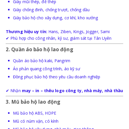
Giày mũi thép, đế thép
BÌNH PHÒNG CHÁY CHỮA CHÁY
Giày chống đinh, chống trượt, chống dầu
Giày bảo hộ cho xây dựng, cơ khí, kho xưởng
DỤNG CỤ PHÒNG CHÁY CHỮA CHÁY
Thương hiệu uy tín:
Hans, Ziben, Kings, Jogger, Sami
✔ Phù hợp cho công nhân, kỹ sư, giám sát tại Tân Uyên
2. Quần áo bảo hộ lao động
Quần áo bảo hộ kaki, Pangrim
TB CHỐNG RƠI NGÃ
Áo phản quang công trình, áo kỹ sư
Đồng phục bảo hộ theo yêu cầu doanh nghiệp
DÂY ĐAI AN TOÀN
✔ Nhận
may – in – thêu logo công ty, nhà máy, nhà thầu
DÂY ĐAI CỨU SINH VÀ PHỤ KIỆN
3. Mũ bảo hộ lao động
Mũ bảo hộ ABS, HDPE
Mũ có núm vặn, có kính