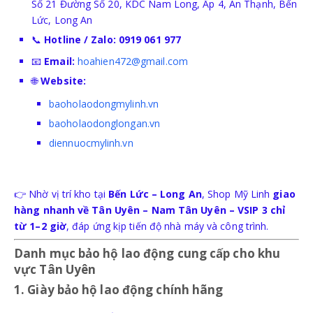
Số 21 Đường Số 20, KDC Nam Long, Ấp 4, An Thạnh, Bến
GĂNG TAY HÀN-CÁCH NHIỆT
Lức, Long An
📞
Hotline / Zalo:
0919 061 977
📧
Email:
hoahien472@gmail.com
🌐
Website:
BẢO HỘ TAI
baoholaodongmylinh.vn
baoholaodonglongan.vn
NÚT TAI CHỐNG ỒN
diennuocmylinh.vn
CHỤP TAI CHỐNG ỒN
👉 Nhờ vị trí kho tại
Bến Lức – Long An
, Shop Mỹ Linh
giao
hàng nhanh về Tân Uyên – Nam Tân Uyên – VSIP 3 chỉ
từ 1–2 giờ
, đáp ứng kịp tiến độ nhà máy và công trình.
Danh mục bảo hộ lao động cung cấp cho khu
vực Tân Uyên
PCCC
1. Giày bảo hộ lao động chính hãng