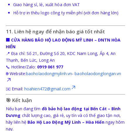
Giao hàng sỉ, lẻ, xuất hóa đơn VAT
Hỗ trợ in thêu logo công ty miễn phí (với đơn hàng lớn)
11. Liên hệ ngay để nhận báo giá tốt nhất
🏢 CỬA HÀNG BẢO HỘ LAO ĐỘNG MỸ LINH – DNTN HÒA
HIỂN
📍 Địa chỉ: Số 21, Đường Số 20, KDC Nam Long, Ấp 4, An
Thạnh, Bến Lức, Long An
📞 Hotline/Zalo:
0919 061 977
🌐 Website:
baoholaodongmylinh.vn
-
baoholaodonglongan.vn
✉️ Email:
hoahien472@gmail.com
🎯 Kết luận
Nếu bạn đang tìm
đồ bảo hộ lao động tại Bến Cát – Bình
Dương
chất lượng cao, giá rẻ, uy tín và có thể giao tận nơi,
hãy liên hệ
Bảo Hộ Lao Động Mỹ Linh – Hòa Hiển
ngay hôm
nay.