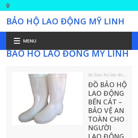
BẢO HỘ LAO ĐỘNG MỸ LINH
MENU
BẢO HỘ LAO ĐỘNG MỸ LINH
TRANG CHỦ
do bao ho lao dong ben cat
BẢO HỘ CHÂN
ĐỒ BẢO HỘ
LAO ĐỘNG
GIÀY BẢO HỘ LAO ĐỘNG
BẾN CÁT –
BẢO VỆ AN
GIÀY BẢO HỘ JOGGER
TOÀN CHO
NGƯỜI
GIÀY PHÒNG SẠCH-Y TẾ
LAO ĐỘNG