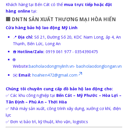
Khách hàng tại Bến Cát có thể
mua trực tiếp hoặc đặt
hàng online
tại:
🏢
DNTN SẢN XUẤT THƯƠNG MẠI HÒA HIỂN
Cửa hàng bảo hộ lao động Mỹ Linh
📍
Địa chỉ:
Số 21, Đường Số 20, KDC Nam Long, ấp 4, An
Thạnh, Bến Lức, Long An
☎️
Hotline/Zalo:
0919 061 977 - 0354390475
🌐
Website:
baoholaodongmylinh.vn
-
baoholaodonglongan.vn
✉️
Email:
hoahien472@gmail.com
Chúng tôi chuyên cung cấp đồ bảo hộ lao động cho:
✅ Các khu công nghiệp tại
Bến Cát – Mỹ Phước – Hòa Lợi –
Tân Định – Phú An – Thới Hòa
✅ Nhà máy sản xuất, công trình xây dựng, xưởng cơ khí, điện
lực
✅ Đơn vị bảo trì, kỹ thuật, kho vận, logistics