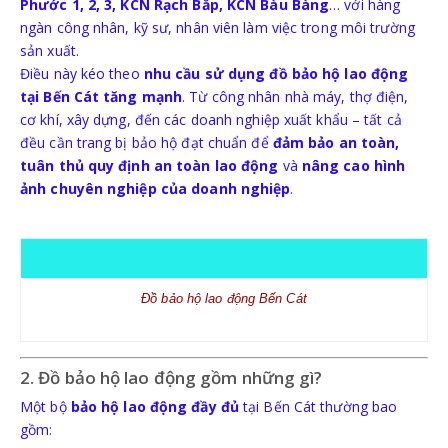
Phước 1, 2, 3, KCN Rạch Bắp, KCN Bàu Bàng
… với hàng
KÍNH BẢO HỘ
ngàn công nhân, kỹ sư, nhân viên làm việc trong môi trường
sản xuất.
Điều này kéo theo
MẶT NẠ BẢO HỘ
nhu cầu sử dụng đồ bảo hộ lao động
tại Bến Cát tăng mạnh
. Từ công nhân nhà máy, thợ điện,
cơ khí, xây dựng, đến các doanh nghiệp xuất khẩu – tất cả
đều cần trang bị bảo hộ đạt chuẩn để
đảm bảo an toàn,
tuân thủ quy định an toàn lao động
và
nâng cao hình
TRANG PHỤC BẢO HỘ
ảnh chuyên nghiệp của doanh nghiệp
.
QUẦN ÁO BẢO VỆ LAO ĐỘNG
QUẦN ÁO BẢO VỆ LAO ĐỘNG PHÒNG SẠCH
Đồ bảo hộ lao động Bến Cát
2. Đồ bảo hộ lao động gồm những gì?
Một bộ
bảo hộ lao động đầy đủ
tại Bến Cát thường bao
gồm: