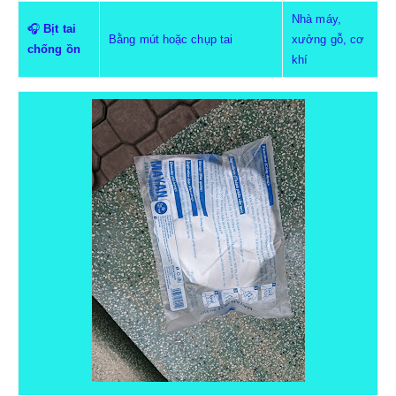
GĂNG TAY HÀN-CÁCH NHIỆT
Nhà máy,
🎧
Bịt tai
Bằng mút hoặc chụp tai
xưởng gỗ, cơ
chống ồn
khí
BẢO HỘ TAI
NÚT TAI CHỐNG ỒN
CHỤP TAI CHỐNG ỒN
PCCC