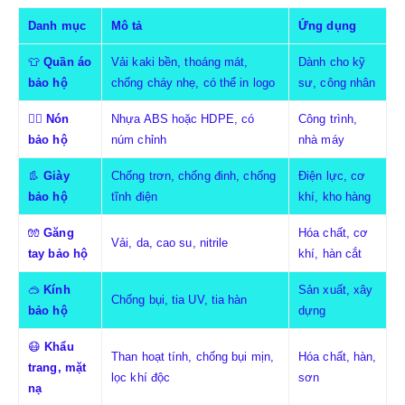
BẢO HỘ HÔ HẤP
Danh mục
Mô tả
Ứng dụng
KHẨU TRANG
👕
Quần áo
Vải kaki bền, thoáng mát,
Dành cho kỹ
bảo hộ
chống cháy nhẹ, có thể in logo
sư, công nhân
MẶT NẠ PHÒNG ĐỘC - BỤI
👷‍♂️
Nón
Nhựa ABS hoặc HDPE, có
Công trình,
bảo hộ
núm chỉnh
nhà máy
👢
Giày
Chống trơn, chống đinh, chống
Điện lực, cơ
bảo hộ
tĩnh điện
khí, kho hàng
🧤
Găng
Hóa chất, cơ
Vải, da, cao su, nitrile
tay bảo hộ
khí, hàn cắt
BẢO HỘ TAY
🥽
Kính
Sản xuất, xây
Chống bụi, tia UV, tia hàn
bảo hộ
dựng
GĂNG TAY Y TẾ-HÓA CHẤT
😷
Khẩu
Than hoạt tính, chống bụi mịn,
Hóa chất, hàn,
GĂNG TAY SỢI-PHỦ PU
trang, mặt
lọc khí độc
sơn
nạ