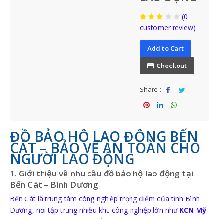
(0
customer review)
BẢO HỘ ĐẦU
Add to Cart
NÓN BẢO HỘ VIỆT NAM
Checkout
Share :
NÓN BẢO HỘ NHẬP KHẨU
Sha
Tw
re
eet
Sha
Sha
Sha
re
re
re
ĐỒ BẢO HỘ LAO ĐỘNG BẾN
CÁT – BẢO VỆ AN TOÀN CHO
NGƯỜI LAO ĐỘNG
1. Giới thiệu về nhu cầu đồ bảo hộ lao động tại
BẢO HỘ MẶT-MẮT
Bến Cát – Bình Dương
Bến Cát là trung tâm công nghiệp trọng điểm của tỉnh Bình
MẶT NẠ-KÍNH HÀN
Dương, nơi tập trung nhiều khu công nghiệp lớn như
KCN Mỹ