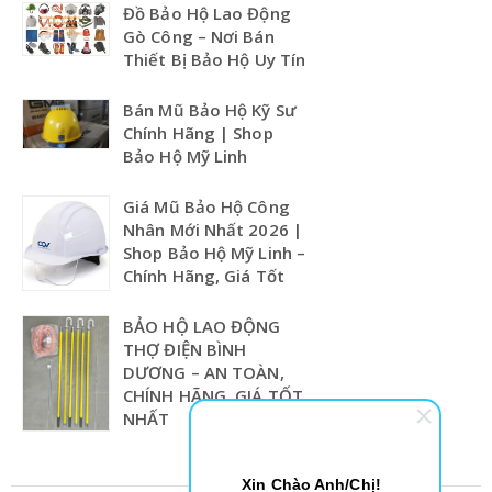
Đồ Bảo Hộ Lao Động
Gò Công – Nơi Bán
Thiết Bị Bảo Hộ Uy Tín
Bán Mũ Bảo Hộ Kỹ Sư
Chính Hãng | Shop
Bảo Hộ Mỹ Linh
Giá Mũ Bảo Hộ Công
Nhân Mới Nhất 2026 |
Shop Bảo Hộ Mỹ Linh –
Chính Hãng, Giá Tốt
BẢO HỘ LAO ĐỘNG
THỢ ĐIỆN BÌNH
DƯƠNG – AN TOÀN,
CHÍNH HÃNG, GIÁ TỐT
NHẤT
Xin Chào Anh/Chị!