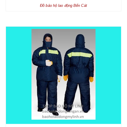
BÌNH PHÒNG CHÁY CHỮA CHÁY
Đồ bảo hộ lao động Bến Cát
DỤNG CỤ PHÒNG CHÁY CHỮA CHÁY
TB CHỐNG RƠI NGÃ
DÂY ĐAI AN TOÀN
DÂY ĐAI CỨU SINH VÀ PHỤ KIỆN