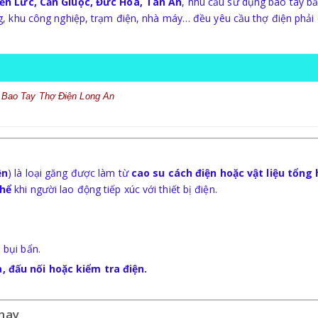
ến Lức, Cần Giuộc, Đức Hòa, Tân An
, nhu cầu sử dụng bao tay b
g, khu công nghiệp, trạm điện, nhà máy… đều yêu cầu thợ điện phải
Bao Tay Thợ Điện Long An
ện
) là loại găng được làm từ
cao su cách điện hoặc vật liệu tổng
thể
khi người lao động tiếp xúc với thiết bị điện.
 bụi bẩn.
, đấu nối hoặc kiểm tra điện.
 nay