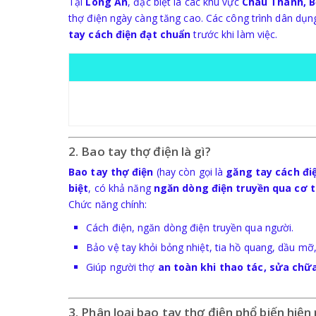
Tại
Long An
, đặc biệt là các khu vực
Châu Thành, B
thợ điện ngày càng tăng cao. Các công trình dân dụn
tay cách điện đạt chuẩn
trước khi làm việc.
2. Bao tay thợ điện là gì?
Bao tay thợ điện
(hay còn gọi là
găng tay cách đi
biệt
, có khả năng
ngăn dòng điện truyền qua cơ 
Chức năng chính:
Cách điện, ngăn dòng điện truyền qua người.
Bảo vệ tay khỏi bỏng nhiệt, tia hồ quang, dầu mỡ,
Giúp người thợ
an toàn khi thao tác, sửa chữa
3. Phân loại bao tay thợ điện phổ biến hiện