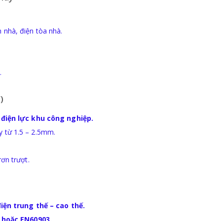
n nhà, điện tòa nhà.
.
)
 điện lực khu công nghiệp.
ày từ 1.5 – 2.5mm.
ơn trượt.
)
điện trung thế – cao thế.
 hoặc EN60903.