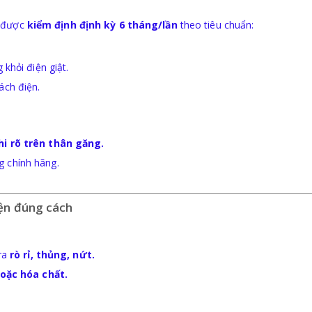
n
i được
kiểm định định kỳ 6 tháng/lần
theo tiêu chuẩn:
khỏi điện giật.
ách điện.
hi rõ trên thân găng.
g chính hãng.
iện đúng cách
tra
rò rỉ, thủng, nứt.
hoặc hóa chất.