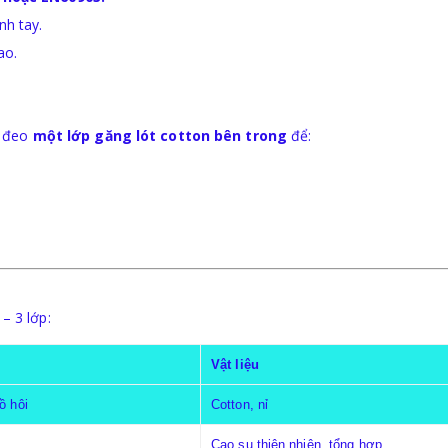
nh tay.
ao.
g đeo
một lớp găng lót cotton bên trong
để:
– 3 lớp:
Vật liệu
ồ hôi
Cotton, nỉ
Cao su thiên nhiên, tổng hợp