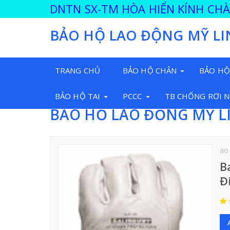
DNTN SX-TM HÒA HIỂN KÍNH CH
BẢO HỘ LAO ĐỘNG MỸ LI
TRANG CHỦ
BẢO HỘ CHÂN
BẢO HỘ
BẢO HỘ TAI
PCCC
TB CHỐNG RƠI 
BẢO HỘ LAO ĐỘNG MỸ L
ao
B
Đ