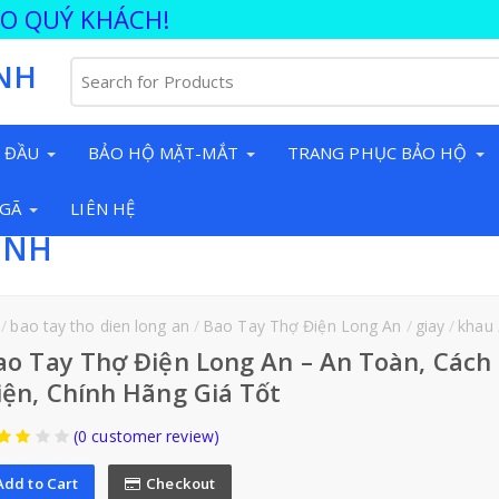
ÀO QUÝ KHÁCH!
NH
 ĐẦU
BẢO HỘ MẶT-MẮT
TRANG PHỤC BẢO HỘ
NGÃ
LIÊN HỆ
INH
bao tay tho dien long an
Bao Tay Thợ Điện Long An
giay
khau
ao Tay Thợ Điện Long An – An Toàn, Cách
iện, Chính Hãng Giá Tốt
(0 customer review)
Add to Cart
Checkout