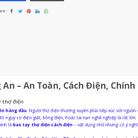
re :
Sha
Tw
Sha
Sha
Sha
re
eet
re
re
re
 An – An Toàn, Cách Điện, Chính
y thợ điện
ên hàng đầu
. Người thợ điện thường xuyên phải tiếp xúc với nguồn
 nguy cơ điện giật, bỏng điện, hoặc tai nạn nghề nghiệp là rất lớn.
ính là
bao tay thợ điện cách điện
– vật dụng nhỏ nhưng có ý ngh