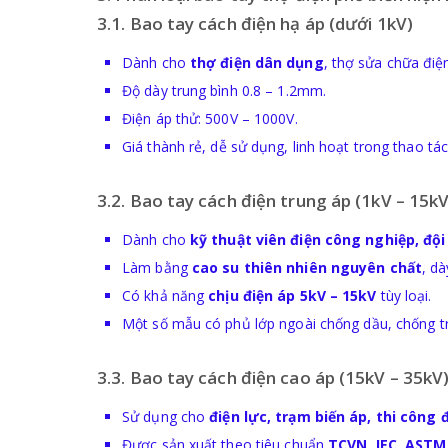
3.1. Bao tay cách điện hạ áp (dưới 1kV)
Dành cho
thợ điện dân dụng
, thợ sửa chữa điệ
Độ dày trung bình 0.8 – 1.2mm.
Điện áp thử: 500V – 1000V.
Giá thành rẻ, dễ sử dụng, linh hoạt trong thao tác
3.2. Bao tay cách điện trung áp (1kV – 15kV
Dành cho
kỹ thuật viên điện công nghiệp, đội
Làm bằng
cao su thiên nhiên nguyên chất
, d
Có khả năng
chịu điện áp 5kV – 15kV
tùy loại.
Một số mẫu có phủ lớp ngoài chống dầu, chống tr
3.3. Bao tay cách điện cao áp (15kV – 35kV
Sử dụng cho
điện lực, trạm biến áp, thi công 
Được sản xuất theo tiêu chuẩn
TCVN, IEC, ASTM