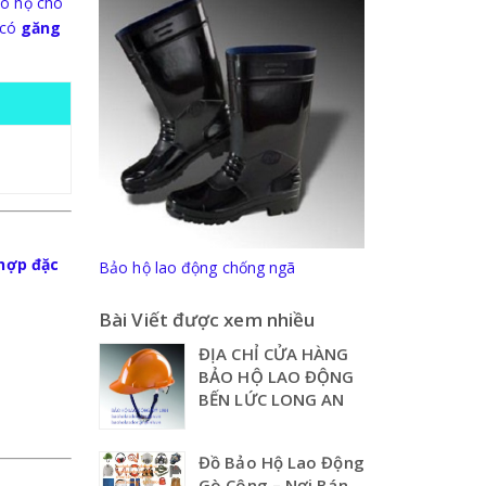
ảo hộ cho
 có
găng
 hợp đặc
Bảo hộ lao động chống ngã
Bài Viết được xem nhiều
ĐỊA CHỈ CỬA HÀNG
BẢO HỘ LAO ĐỘNG
BẾN LỨC LONG AN
Đồ Bảo Hộ Lao Động
Gò Công – Nơi Bán