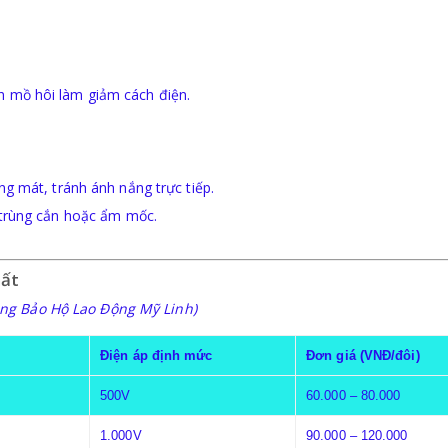
h mồ hôi làm giảm cách điện.
g mát, tránh ánh nắng trực tiếp.
 trùng cắn hoặc ẩm mốc.
hất
àng Bảo Hộ Lao Động Mỹ Linh)
Điện áp định mức
Đơn giá (VNĐ/đôi)
500V
60.000 – 80.000
1.000V
90.000 – 120.000