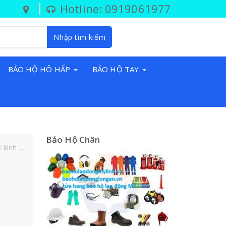
Hotline: 0919061977
Nhập tìm kiếm
BẢO HỘ HÔ HẤP
BẢO HỘ TAY
Bảo Hộ Chân
kinh
non