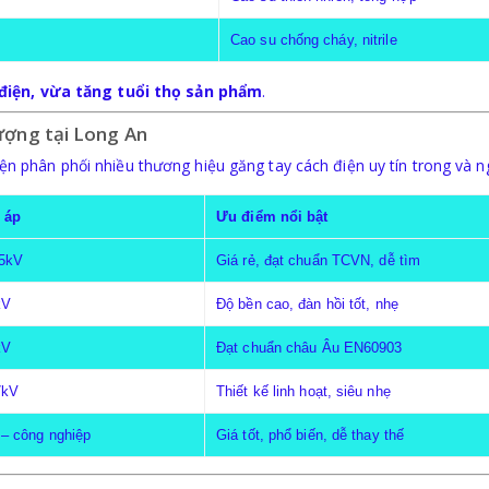
Cao su chống cháy, nitrile
điện, vừa tăng tuổi thọ sản phẩm
.
lượng tại Long An
ện phân phối nhiều thương hiệu găng tay cách điện uy tín trong và n
 áp
Ưu điểm nổi bật
35kV
Giá rẻ, đạt chuẩn TCVN, dễ tìm
kV
Độ bền cao, đàn hồi tốt, nhẹ
kV
Đạt chuẩn châu Âu EN60903
7kV
Thiết kế linh hoạt, siêu nhẹ
– công nghiệp
Giá tốt, phổ biến, dễ thay thế