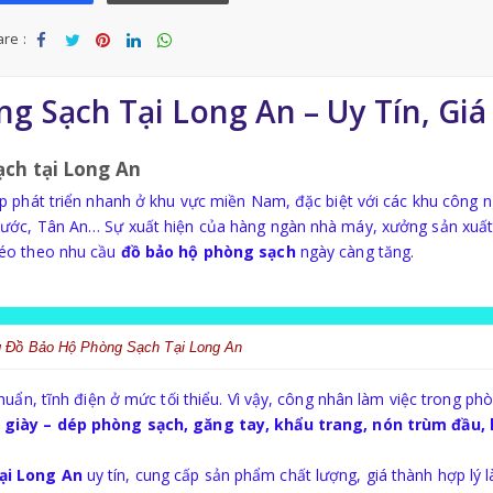
re :
Sha
Tw
Sha
Sha
Sha
re
eet
re
re
re
 Sạch Tại Long An – Uy Tín, Giá
ạch tại Long An
p phát triển nhanh ở khu vực miền Nam, đặc biệt với các khu công 
ước, Tân An… Sự xuất hiện của hàng ngàn nhà máy, xưởng sản xuất 
kéo theo nhu cầu
đồ bảo hộ phòng sạch
ngày càng tăng.
 Đồ Bảo Hộ Phòng Sạch Tại Long An
huẩn, tĩnh điện ở mức tối thiểu. Vì vậy, công nhân làm việc trong ph
 giày – dép phòng sạch, găng tay, khẩu trang, nón trùm đầu, 
ại Long An
uy tín, cung cấp sản phẩm chất lượng, giá thành hợp lý 