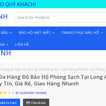
ÀO QUÝ KHÁCH!
NH
 ĐẦU
BẢO HỘ MẶT-MẮT
TRANG PHỤC BẢO HỘ
NGÃ
LIÊN HỆ
INH
a hang do bao ho phong sach long an
Cửa Hàng Đồ Bảo Hộ Phòng Sạch Tại 
ửa Hàng Đồ Bảo Hộ Phòng Sạch Tại Long 
y Tín, Giá Rẻ, Giao Hàng Nhanh
(0 customer review)
Add to Cart
Checkout