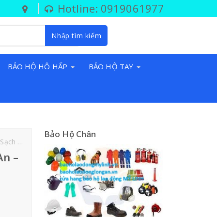
Hotline: 0919061977
Nhập tìm kiếm
BẢO HỘ HÔ HẤP
BẢO HỘ TAY
Bảo Hộ Chân
Long An
An –