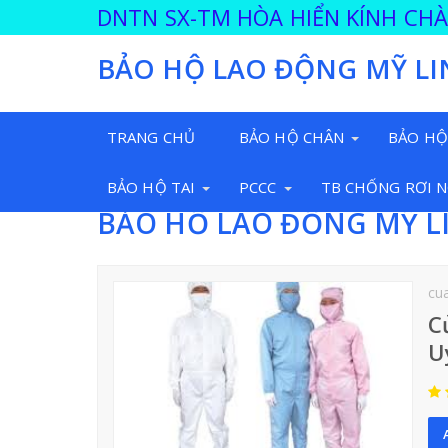
DNTN SX-TM HÒA HIỂN KÍNH CH
BẢO HỘ LAO ĐỘNG MỸ LI
TRANG CHỦ
BẢO HỘ CHÂN
BẢO HỘ
BẢO HỘ TAI
PCCC
TB CHỐNG RƠI 
BẢO HỘ LAO ĐỘNG MỸ L
cu
C
U