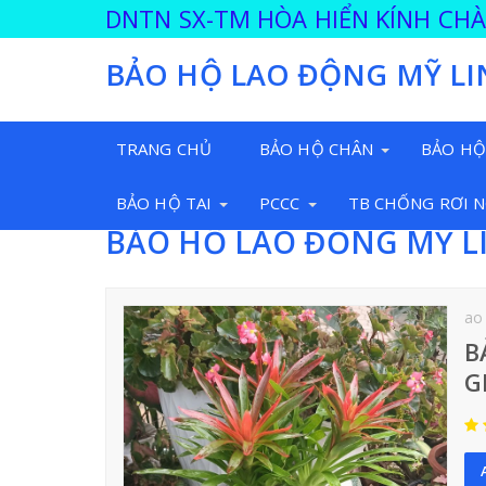
DNTN SX-TM HÒA HIỂN KÍNH CH
BẢO HỘ LAO ĐỘNG MỸ LI
TRANG CHỦ
BẢO HỘ CHÂN
BẢO HỘ
BẢO HỘ TAI
PCCC
TB CHỐNG RƠI 
BẢO HỘ LAO ĐỘNG MỸ L
ao
B
G