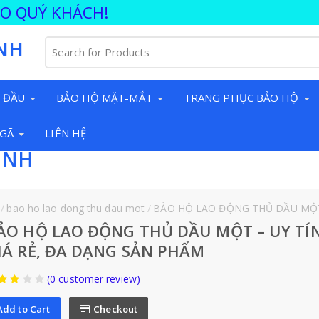
ÀO QUÝ KHÁCH!
NH
 ĐẦU
BẢO HỘ MẶT-MẮT
TRANG PHỤC BẢO HỘ
NGÃ
LIÊN HỆ
INH
bao ho lao dong thu dau mot
BẢO HỘ LAO ĐỘNG THỦ DẦU MỘ
ẢO HỘ LAO ĐỘNG THỦ DẦU MỘT – UY TÍN
IÁ RẺ, ĐA DẠNG SẢN PHẨM
(0 customer review)
Add to Cart
Checkout