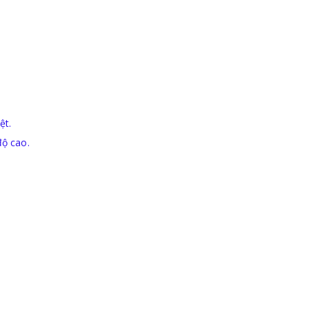
ệt.
độ cao.