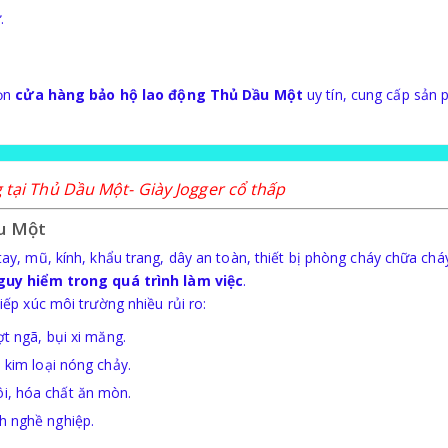
.
họn
cửa hàng bảo hộ lao động Thủ Dầu Một
uy tín, cung cấp sản
 tại Thủ Dầu Một- Giày Jogger cổ thấp
ầu Một
ay, mũ, kính, khẩu trang, dây an toàn, thiết bị phòng cháy chữa ch
guy hiểm trong quá trình làm việc
.
ếp xúc môi trường nhiều rủi ro:
ượt ngã, bụi xi măng.
, kim loại nóng chảy.
ôi, hóa chất ăn mòn.
nh nghề nghiệp.