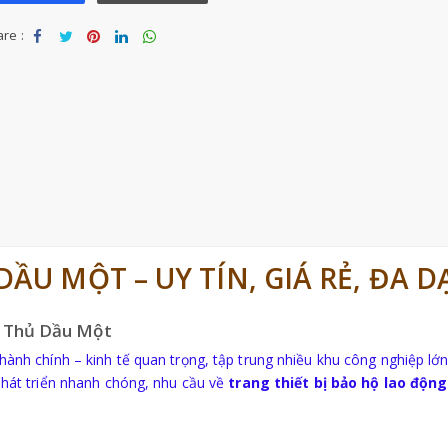
re :
Sha
Tw
Sha
Sha
Sha
re
eet
re
re
re
ẦU MỘT – UY TÍN, GIÁ RẺ, ĐA 
ại Thủ Dầu Một
hành chính – kinh tế quan trọng, tập trung nhiều khu công nghiệp l
 phát triển nhanh chóng, nhu cầu về
trang thiết bị bảo hộ lao động