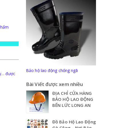
 phẩm
Bảo hộ lao động chống ngã
áy… được
Bài Viết được xem nhiều
ĐỊA CHỈ CỬA HÀNG
BẢO HỘ LAO ĐỘNG
BẾN LỨC LONG AN
Đồ Bảo Hộ Lao Động
Gò Công – Nơi Bán