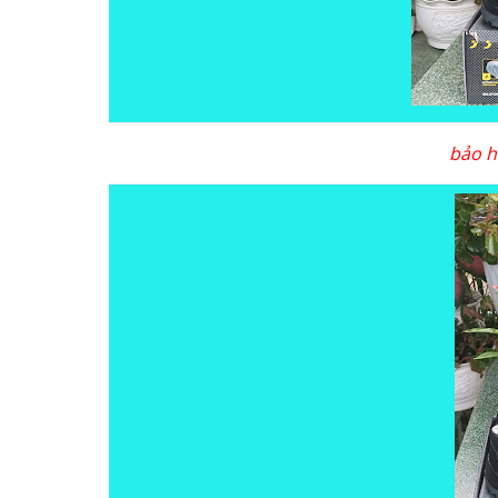
bảo h