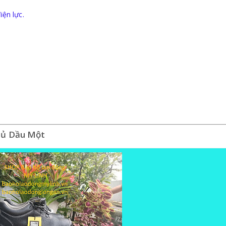
iện lực.
Thủ Dầu Một