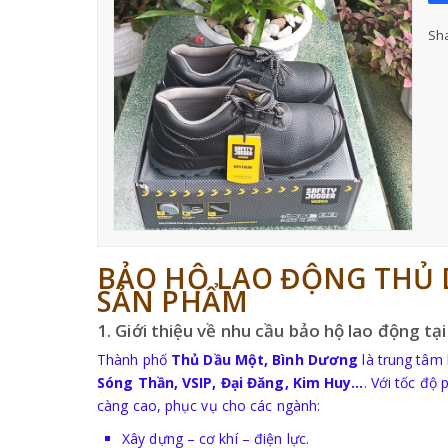
Sha
BẢO HỘ LAO ĐỘNG THỦ D
SẢN PHẨM
1. Giới thiệu về nhu cầu bảo hộ lao động t
Thành phố
Thủ Dầu Một, Bình Dương
là trung tâm 
Sóng Thần, VSIP, Đại Đăng, Kim Huy…
. Với tốc độ
càng cao, phục vụ cho các ngành:
Xây dựng – cơ khí – điện lực.