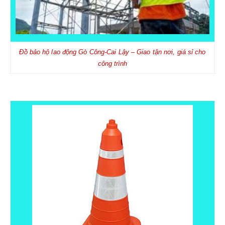
BÌNH PHÒNG CHÁY CHỮA CHÁY
DỤNG CỤ PHÒNG CHÁY CHỮA CHÁY
Đồ bảo hộ lao động
Gò Công-Cai Lậy
– Giao tận nơi, giá sỉ cho
công trình
TB CHỐNG RƠI NGÃ
DÂY ĐAI AN TOÀN
DÂY ĐAI CỨU SINH VÀ PHỤ KIỆN