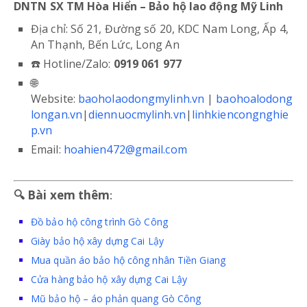
DNTN SX TM Hòa Hiển – Bảo hộ lao động Mỹ Linh
Địa chỉ: Số 21, Đường số 20, KDC Nam Long, Ấp 4,
An Thạnh, Bến Lức, Long An
☎️ Hotline/Zalo:
0919 061 977
🌐
Website:
baoholaodongmylinh.vn
|
baohoalodong
longan.vn
|
diennuocmylinh.vn
|
linhkiencongnghie
p.vn
Email:
hoahien472@gmail.com
🔍
Bài xem thêm
:
Đồ bảo hộ công trình Gò Công
Giày bảo hộ xây dựng Cai Lậy
Mua quần áo bảo hộ công nhân Tiền Giang
Cửa hàng bảo hộ xây dựng Cai Lậy
Mũ bảo hộ – áo phản quang Gò Công