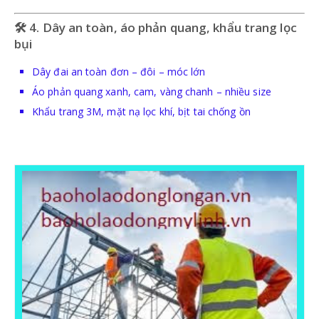
GĂNG TAY HÀN-CÁCH NHIỆT
🛠 4. Dây an toàn, áo phản quang, khẩu trang lọc
bụi
Dây đai an toàn đơn – đôi – móc lớn
BẢO HỘ TAI
Áo phản quang xanh, cam, vàng chanh – nhiều size
Khẩu trang 3M, mặt nạ lọc khí, bịt tai chống ồn
NÚT TAI CHỐNG ỒN
CHỤP TAI CHỐNG ỒN
PCCC