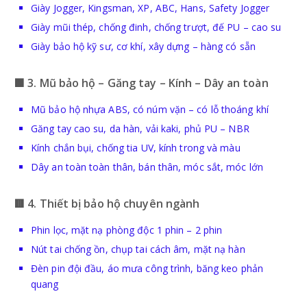
Giày Jogger, Kingsman, XP, ABC, Hans, Safety Jogger
Giày mũi thép, chống đinh, chống trượt, đế PU – cao su
Giày bảo hộ kỹ sư, cơ khí, xây dựng – hàng có sẵn
🟩 3. Mũ bảo hộ – Găng tay – Kính – Dây an toàn
Mũ bảo hộ nhựa ABS, có núm vặn – có lỗ thoáng khí
Găng tay cao su, da hàn, vải kaki, phủ PU – NBR
Kính chắn bụi, chống tia UV, kính trong và màu
Dây an toàn toàn thân, bán thân, móc sắt, móc lớn
🟥 4. Thiết bị bảo hộ chuyên ngành
Phin lọc, mặt nạ phòng độc 1 phin – 2 phin
Nút tai chống ồn, chụp tai cách âm, mặt nạ hàn
Đèn pin đội đầu, áo mưa công trình, băng keo phản
quang