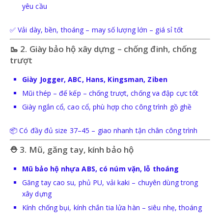
yêu cầu
BẢO HỘ HÔ HẤP
✅ Vải dày, bền, thoáng – may số lượng lớn – giá sỉ tốt
KHẨU TRANG
🥾 2. Giày bảo hộ xây dựng – chống đinh, chống
trượt
MẶT NẠ PHÒNG ĐỘC - BỤI
Giày Jogger, ABC, Hans, Kingsman, Ziben
Mũi thép – đế kếp – chống trượt, chống va đập cực tốt
Giày ngắn cổ, cao cổ, phù hợp cho công trình gồ ghề
📦 Có đầy đủ size 37–45 – giao nhanh tận chân công trình
BẢO HỘ TAY
⛑ 3. Mũ, găng tay, kính bảo hộ
Mũ bảo hộ nhựa ABS, có núm vặn, lỗ thoáng
GĂNG TAY Y TẾ-HÓA CHẤT
Găng tay cao su, phủ PU, vải kaki – chuyên dùng trong
xây dựng
GĂNG TAY SỢI-PHỦ PU
Kính chống bụi, kính chắn tia lửa hàn – siêu nhẹ, thoáng