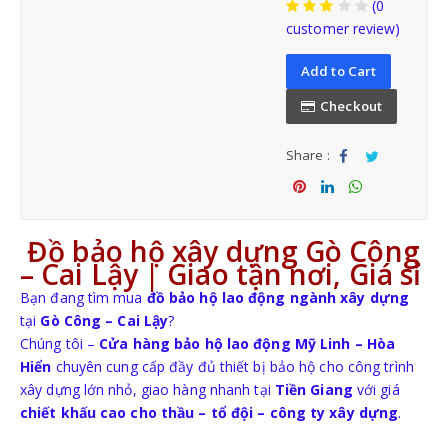
(0
customer review)
Add to Cart
BẢO HỘ ĐẦU
Checkout
NÓN BẢO HỘ VIỆT NAM
Share :
Sha
Tw
NÓN BẢO HỘ NHẬP KHẨU
re
eet
Sha
Sha
Sha
re
re
re
Đồ bảo hộ xây dựng Gò Công
– Cai Lậy | Giao tận nơi, Giá sỉ
Bạn đang tìm mua
đồ bảo hộ lao động ngành xây dựng
tại
Gò Công – Cai Lậy
?
Chúng tôi –
Cửa hàng bảo hộ lao động Mỹ Linh – Hòa
BẢO HỘ MẶT-MẮT
Hiển
chuyên cung cấp đầy đủ thiết bị bảo hộ cho công trình
xây dựng lớn nhỏ, giao hàng nhanh tại
Tiền Giang
với giá
MẶT NẠ-KÍNH HÀN
chiết khấu cao cho thầu – tổ đội – công ty xây dựng
.