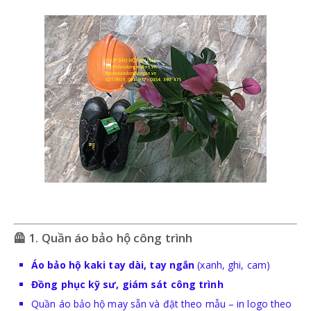
KÍNH BẢO HỘ
MẶT NẠ BẢO HỘ
TRANG PHỤC BẢO HỘ
QUẦN ÁO BẢO VỆ LAO ĐỘNG
QUẦN ÁO BẢO VỆ LAO ĐỘNG PHÒNG SẠCH
🦺 1. Quần áo bảo hộ công trình
Áo bảo hộ kaki tay dài, tay ngắn
(xanh, ghi, cam)
Đồng phục kỹ sư, giám sát công trình
Quần áo bảo hộ may sẵn và đặt theo mẫu – in logo theo