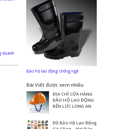
g doanh
Bảo hộ lao động chống ngã
Bài Viết được xem nhiều
ĐỊA CHỈ CỬA HÀNG
BẢO HỘ LAO ĐỘNG
BẾN LỨC LONG AN
Đồ Bảo Hộ Lao Động
Gò Công – Nơi Bán