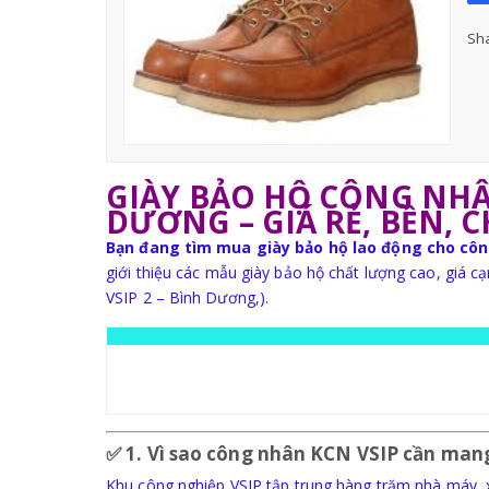
Sha
GIÀY BẢO HỘ CÔNG NHÂ
DƯƠNG – GIÁ RẺ, BỀN, 
Bạn đang tìm mua giày bảo hộ lao động cho côn
giới thiệu các mẫu giày bảo hộ chất lượng cao, giá c
VSIP 2 – Bình Dương,).
✅
1. Vì sao công nhân KCN VSIP cần man
Khu công nghiệp VSIP tập trung hàng trăm nhà máy, xí 