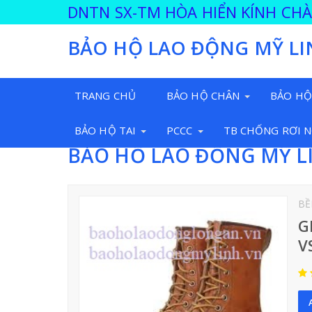
DNTN SX-TM HÒA HIỂN KÍNH CH
BẢO HỘ LAO ĐỘNG MỸ LI
TRANG CHỦ
BẢO HỘ CHÂN
BẢO HỘ
BẢO HỘ TAI
PCCC
TB CHỐNG RƠI 
BẢO HỘ LAO ĐỘNG MỸ L
BỀ
G
V