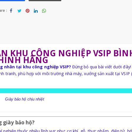
re :
Sha
Tw
Sha
Sha
Sha
re
eet
re
re
re
N KHU CÔNG NGHIỆP VSIP BÌN
CHÍNH HÃNG
g nhân tại khu công nghiệp VSIP?
Đừng bỏ qua bài viết dưới đây!
ạnh tranh, phù hợp với môi trường nhà máy, xưởng sản xuất tại VSIP 
Giày bảo hộ
chịu nhiệt
g giày bảo hộ?
nghiệp thuộc nhiều lĩnh vực như: cơ khí, gỗ, thực phẩm, điện tử, hóa