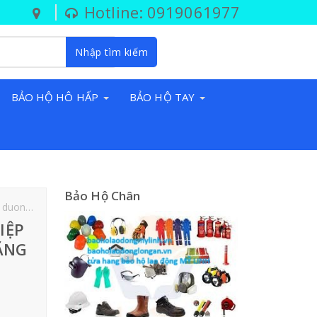
Hotline: 0919061977
Nhập tìm kiếm
BẢO HỘ HÔ HẤP
BẢO HỘ TAY
Bảo Hộ Chân
 duong
GIÀY BẢO HỘ CÔNG NHÂN KHU CÔNG NGHIỆP VSIP BÌNH
IỆP
HÃNG