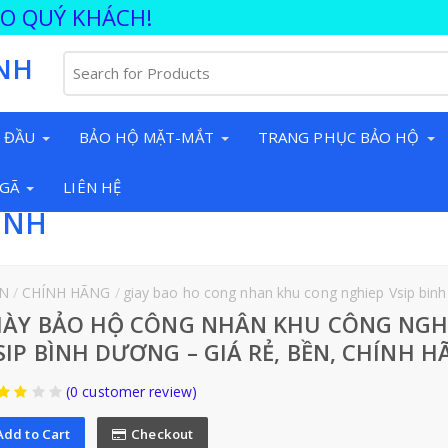
ÀO QUÝ KHÁCH!
NH
 ĐẦU
BẢO HỘ MẶT-MẮT
TRANG PHỤC BẢO HỘ
NGÃ
LIÊN HỆ
INH
N
CHÍNH HÃNG
giay bao ho cong nhan khu cong nghiep Vsip binh
IÀY BẢO HỘ CÔNG NHÂN KHU CÔNG NGH
SIP BÌNH DƯƠNG – GIÁ RẺ, BỀN, CHÍNH 
(0 customer review)
Add to Cart
Checkout