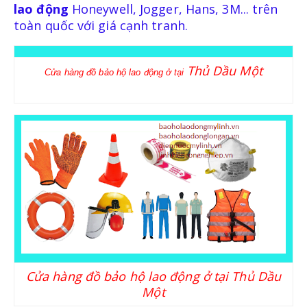
lao động
Honeywell, Jogger, Hans, 3M... trên
KÍNH BẢO HỘ
toàn quốc với giá cạnh tranh.
MẶT NẠ BẢO HỘ
Thủ Dầu Một
Cửa hàng đồ bảo hộ lao động ở tại
TRANG PHỤC BẢO HỘ
QUẦN ÁO BẢO VỆ LAO ĐỘNG
QUẦN ÁO BẢO VỆ LAO ĐỘNG PHÒNG SẠCH
Cửa hàng đồ bảo hộ lao động ở tại Thủ Dầu
Một