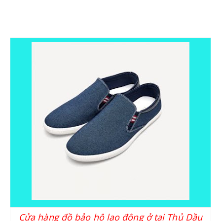
BẢO HỘ HÔ HẤP
KHẨU TRANG
MẶT NẠ PHÒNG ĐỘC - BỤI
BẢO HỘ TAY
GĂNG TAY Y TẾ-HÓA CHẤT
GĂNG TAY SỢI-PHỦ PU
Cửa hàng đồ bảo hộ lao động ở tại Thủ Dầu