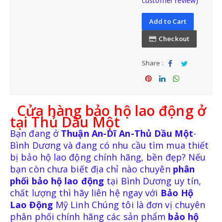
customer review)
Add to Cart
BẢO HỘ ĐẦU
Checkout
Share :
NÓN BẢO HỘ VIỆT NAM
Sha
Tw
re
eet
Sha
Sha
Sha
NÓN BẢO HỘ NHẬP KHẨU
re
re
re
Cửa hàng bảo hộ lao động ở
tại Thủ Dầu Một
Bạn đang ở
Thuận An-Dĩ An-Thủ Dầu Một
-
Bình Dương và đang có nhu cầu tìm mua thiết
bị bảo hộ lao động chính hãng, bền đẹp? Nếu
bạn còn chưa biết địa chỉ nào chuyên
phân
BẢO HỘ MẶT-MẮT
phối bảo hộ lao động
tại Bình Dương uy tín,
chất lượng thì hãy liên hệ ngay với
Bảo Hộ
MẶT NẠ-KÍNH HÀN
Lao Động
Mỹ Linh Chúng tôi là đơn vị chuyên
phân phối chính hãng các sản phẩm
bảo hộ