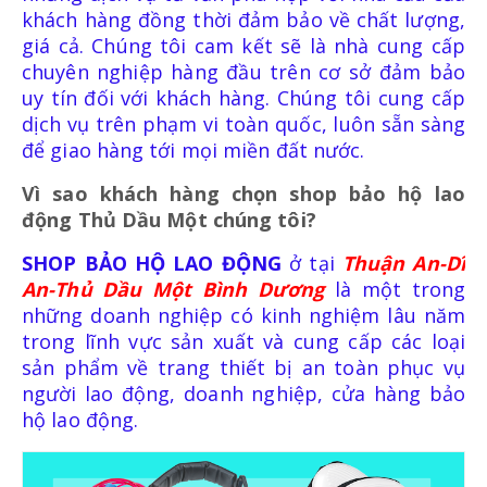
BÌNH PHÒNG CHÁY CHỮA CHÁY
khách hàng đồng thời đảm bảo về chất lượng,
giá cả. Chúng tôi cam kết sẽ là nhà cung cấp
chuyên nghiệp hàng đầu trên cơ sở đảm bảo
DỤNG CỤ PHÒNG CHÁY CHỮA CHÁY
uy tín đối với khách hàng. Chúng tôi cung cấp
dịch vụ trên phạm vi toàn quốc, luôn sẵn sàng
để giao hàng tới mọi miền đất nước.
Vì sao khách hàng chọn shop bảo hộ lao
động
Thủ Dầu Một
chúng tôi?
TB CHỐNG RƠI NGÃ
SHOP BẢO HỘ LAO ĐỘNG
ở tại
Thuận An-Dĩ
An-Thủ Dầu Một Bình Dương
là một trong
DÂY ĐAI AN TOÀN
những doanh nghiệp có kinh nghiệm lâu năm
trong lĩnh vực sản xuất và cung cấp các loại
sản phẩm về trang thiết bị an toàn phục vụ
DÂY ĐAI CỨU SINH VÀ PHỤ KIỆN
người lao động, doanh nghiệp, cửa hàng bảo
hộ lao động.