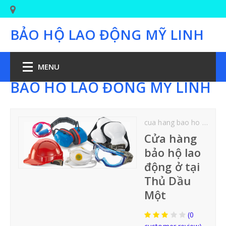
BẢO HỘ LAO ĐỘNG MỸ LINH
MENU
BẢO HỘ LAO ĐỘNG MỸ LINH
TRANG CHỦ
cua hang bao ho lao dong o thu dau mọt
BẢO HỘ CHÂN
Cửa hàng
bảo hộ lao
GIÀY BẢO HỘ LAO ĐỘNG
động ở tại
Thủ Dầu
GIÀY BẢO HỘ JOGGER
Một
GIÀY PHÒNG SẠCH-Y TẾ
(0