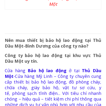
GĂNG TAY HÀN-CÁCH NHIỆT
Một
BẢO HỘ TAI
Nên mua thiết bị bảo hộ lao động tại Thủ
NÚT TAI CHỐNG ỒN
Dầu Một-Bình Dương của công ty nào?
Công ty bảo hộ lao động tại khu vực
Thủ
CHỤP TAI CHỐNG ỒN
Dầu Một
uy tín.
Cửa hàng
Bảo hộ lao động
ở tại
Thủ Dầu
Một
-Cửa hàng Mỹ Linh
– Công ty chuyên cung
cấp thiết bị bảo hộ lao động, đồ phòng cháy,
chữa cháy, giày bảo hộ, vật tư sơ cứu, y
tế, phòng sạch tĩnh điện... Với tiêu chí nhanh
PCCC
chóng – hiệu quả – tiết kiệm chi phí thông qua
những dịch vụ tư vấn phù hợp với nhu cầu của