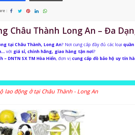
re :
Sha
Tw
Sha
Sha
Sha
re
eet
re
re
re
ng Châu Thành Long An – Đa Dạn
ộng tại Châu Thành, Long An
? Nơi cung cấp đầy đủ các loại
quần
àn…
với
giá sỉ, chính hãng, giao hàng tận nơi
?
nh – DNTN SX TM Hòa Hiển
, đơn vị
cung cấp đồ bảo hộ uy tín h
ộ lao động ở tại Châu Thành - Long An