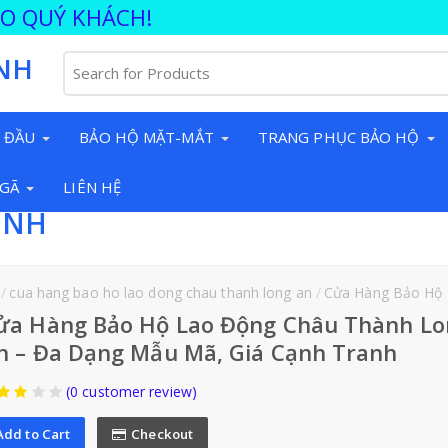
ÀO QUÝ KHÁCH!
NH
 ĐẦU
BẢO HỘ MẶT-MẮT
TRANG PHỤC BẢO HỘ
NGÃ
LIÊN HỆ
INH
cua hang bao ho lao dong chau thanh long an
Cửa Hàng Bảo Hộ Lao Động Châu Th
ửa Hàng Bảo Hộ Lao Động Châu Thành Lo
n – Đa Dạng Mẫu Mã, Giá Cạnh Tranh
(0 customer review)
Add to Cart
Checkout