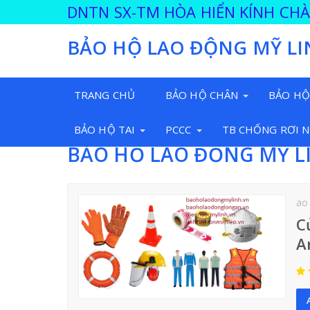
DNTN SX-TM HÒA HIỂN KÍNH CH
BẢO HỘ LAO ĐỘNG MỸ LI
TRANG CHỦ
BẢO HỘ CHÂN
BẢO HỘ
BẢO HỘ TAI
PCCC
TB CHỐNG RƠI 
BẢO HỘ LAO ĐỘNG MỸ L
ao
C
A