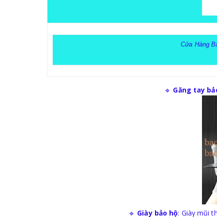
Cửa Hàng B
🔹
Găng tay bả
🔹
Giày bảo hộ
: Giày mũi t