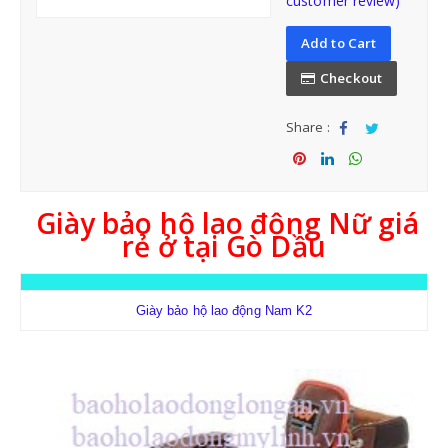
customer review)
Add to Cart
BẢO HỘ ĐẦU
Checkout
Share :
NÓN BẢO HỘ VIỆT NAM
Sha
Tw
re
eet
Sha
Sha
Sha
NÓN BẢO HỘ NHẬP KHẨU
re
re
re
Giày bảo hộ lao động Nữ giá
rẻ ở tại Gò Dầu
Giày bảo hộ lao động Nam K2
BẢO HỘ MẶT-MẮT
MẶT NẠ-KÍNH HÀN