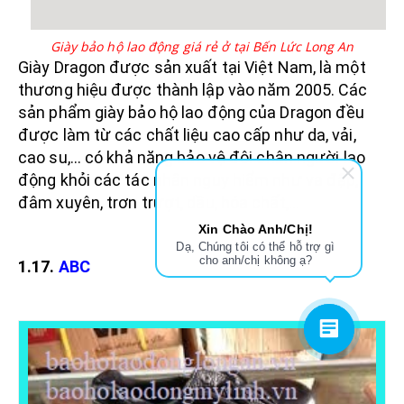
Giày bảo hộ lao động giá rẻ ở tại Bến Lức Long An
Giày Dragon được sản xuất tại Việt Nam, là một
thương hiệu được thành lập vào năm 2005. Các
sản phẩm giày bảo hộ lao động của Dragon đều
được làm từ các chất liệu cao cấp như da, vải,
cao su,... có khả năng bảo vệ đôi chân người lao
động khỏi các tác nhân nguy hiểm như va đập,
đâm xuyên, trơn trượt, dầu, hóa chất,...
Xin Chào Anh/Chị!
Dạ, Chúng tôi có thể hỗ trợ gì
cho anh/chị không ạ?
1.17.
ABC