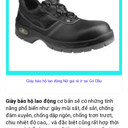
GĂNG TAY HÀN-CÁCH NHIỆT
BẢO HỘ TAI
NÚT TAI CHỐNG ỒN
CHỤP TAI CHỐNG ỒN
Giày bảo hộ lao động Nữ giá rẻ ở tại Gò Dầu
Giày bảo hộ lao động
cơ bản sẽ có những tính
năng phổ biến như: giày mũi sắt, đế sắt, chống
PCCC
đâm xuyên, chống dập ngón, chống trơn trượt,
chịu nhiệt độ cao,... và đặc biệt cũng rất hợp thời