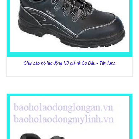
BẢO HỘ HÔ HẤP
KHẨU TRANG
MẶT NẠ PHÒNG ĐỘC - BỤI
Giày bảo hộ lao động Nữ giá rẻ Gò Dầu - Tây Ninh
BẢO HỘ TAY
GĂNG TAY Y TẾ-HÓA CHẤT
GĂNG TAY SỢI-PHỦ PU