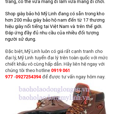
trang, có thể vừa mang đi làm vừa mang đi chơi.
BÌNH PHÒNG CHÁY CHỮA CHÁY
Shop giày bảo hộ Mỹ Linh đang có sẵn trong kho
DỤNG CỤ PHÒNG CHÁY CHỮA CHÁY
hơn 200 mẫu giày bảo hộ nam đến từ 17 thương
hiệu giày nổi tiếng tại Việt Nam và trên thế giới.
Đáp ứng đầy đủ nhu cầu của nhiều đối tượng
người sử dụng.
Đặc biệt, Mỹ Linh luôn có giá rất cạnh tranh cho
đại lý, Mỹ Linh tuyển đại lý trên toàn quốc với mức
TB CHỐNG RƠI NGÃ
chiết khấu vô cùng hấp dẫn. Hãy liên hệ ngay với
chúng tôi theo hotline
0919 061
DÂY ĐAI AN TOÀN
977
-
0927254394
để được tư vấn ngay hôm nay.
DÂY ĐAI CỨU SINH VÀ PHỤ KIỆN