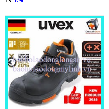
1.8.
Uvex