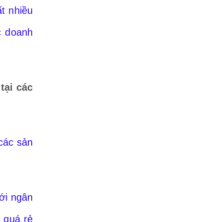
ất nhiều
c doanh
tại các
các sản
với ngân
 quá rẻ