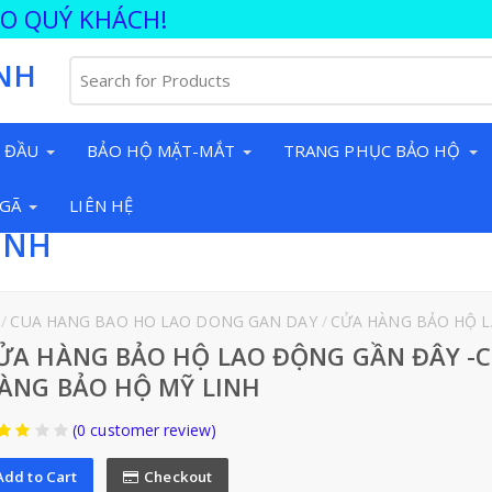
ÀO QUÝ KHÁCH!
NH
 ĐẦU
BẢO HỘ MẶT-MẮT
TRANG PHỤC BẢO HỘ
NGÃ
LIÊN HỆ
INH
CUA HANG BAO HO LAO DONG GAN DAY
CỬA HÀNG BẢO HỘ LAO ĐỘNG G
ỬA HÀNG BẢO HỘ LAO ĐỘNG GẦN ĐÂY -
ÀNG BẢO HỘ MỸ LINH
(0 customer review)
Add to Cart
Checkout