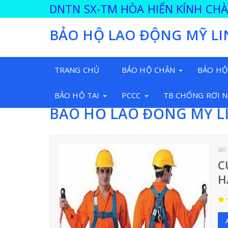
DNTN SX-TM HÒA HIỂN KÍNH CH
BẢO HỘ LAO ĐỘNG MỸ LI
TRANG CHỦ
BẢO HỘ CHÂN
BẢO HỘ
BẢO HỘ TAI
PCCC
TB CHỐNG RƠI 
BẢO HỘ LAO ĐỘNG MỸ L
ao
C
H