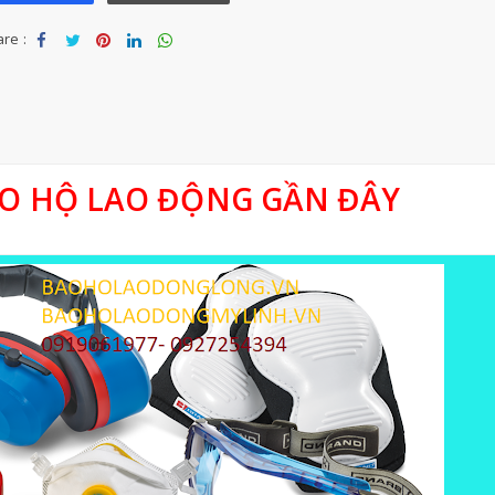
re :
Sha
Tw
Sha
Sha
Sha
re
eet
re
re
re
O HỘ LAO ĐỘNG GẦN ĐÂY