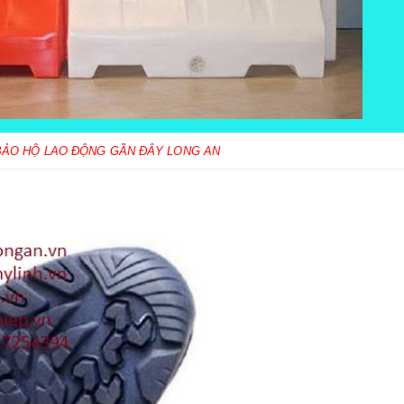
BẢO HỘ LAO ĐỘNG GẦN ĐÂY LONG AN