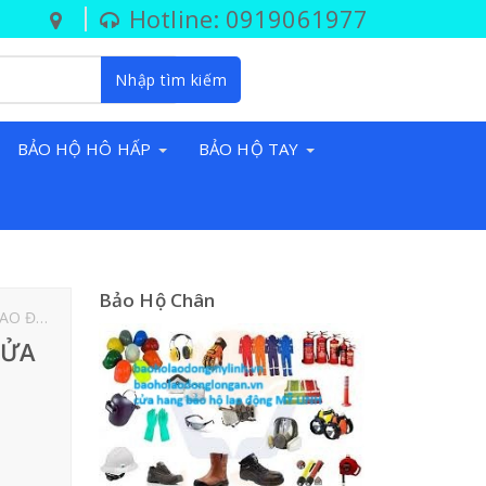
Hotline: 0919061977
Nhập tìm kiếm
BẢO HỘ HÔ HẤP
BẢO HỘ TAY
Bảo Hộ Chân
ẦN ĐÂY
giay
khau
kinh
nga
non
pccc
tai
tay
CỬA